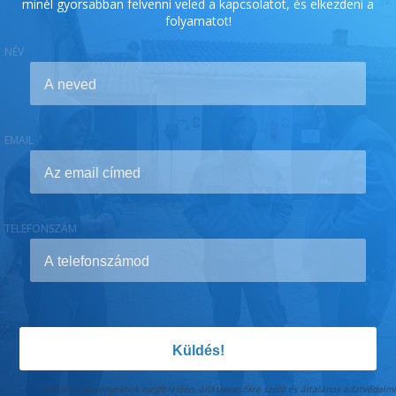
minél gyorsabban felvenni veled a kapcsolatot, és elkezdeni a
folyamatot!
NÉV
EMAIL
TELEFONSZÁM
Küldés!
Adatait a törvényeknek megfelelően, álláskeresőkre szóló és általános adatvédelmi