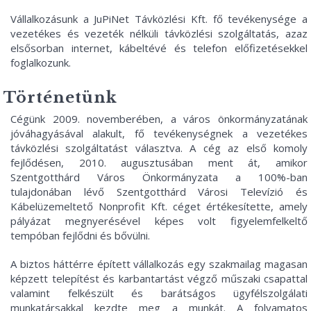
Vállalkozásunk a JuPiNet Távközlési Kft. fő tevékenysége a
vezetékes és vezeték nélküli távközlési szolgáltatás, azaz
elsősorban internet, kábeltévé és telefon előfizetésekkel
foglalkozunk.
Történetünk
Cégünk 2009. novemberében, a város önkormányzatának
jóváhagyásával alakult, fő tevékenységnek a vezetékes
távközlési szolgáltatást választva. A cég az első komoly
fejlődésen, 2010. augusztusában ment át, amikor
Szentgotthárd Város Önkormányzata a 100%-ban
tulajdonában lévő Szentgotthárd Városi Televízió és
Kábelüzemeltető Nonprofit Kft. céget értékesítette, amely
pályázat megnyerésével képes volt figyelemfelkeltő
tempóban fejlődni és bővülni.
A biztos háttérre épített vállalkozás egy szakmailag magasan
képzett telepítést és karbantartást végző műszaki csapattal
valamint felkészült és barátságos ügyfélszolgálati
munkatársakkal kezdte meg a munkát. A folyamatos