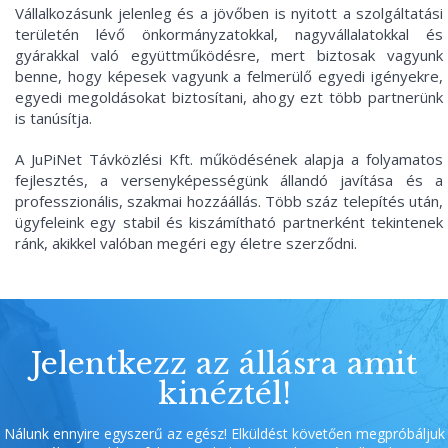
Vállalkozásunk jelenleg és a jövőben is nyitott a szolgáltatási
területén lévő önkormányzatokkal, nagyvállalatokkal és
gyárakkal való együttműködésre, mert biztosak vagyunk
benne, hogy képesek vagyunk a felmerülő egyedi igényekre,
egyedi megoldásokat biztosítani, ahogy ezt több partnerünk
is tanúsítja.
A JuPiNet Távközlési Kft. működésének alapja a folyamatos
fejlesztés, a versenyképességünk állandó javítása és a
professzionális, szakmai hozzáállás. Több száz telepítés után,
ügyfeleink egy stabil és kiszámítható partnerként tekintenek
ránk, akikkel valóban megéri egy életre szerződni.
Jelentkezz az állásra amit
kinéztél!
Nálunk ennyire egyszerű az egész! Elküldést követően megpróbáljuk