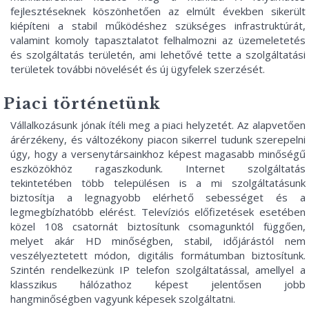
fejlesztéseknek köszönhetően az elmúlt években sikerült
kiépíteni a stabil működéshez szükséges infrastruktúrát,
valamint komoly tapasztalatot felhalmozni az üzemeletetés
és szolgáltatás területén, ami lehetővé tette a szolgáltatási
területek további növelését és új ügyfelek szerzését.
Piaci történetünk
Vállalkozásunk jónak ítéli meg a piaci helyzetét. Az alapvetően
árérzékeny, és változékony piacon sikerrel tudunk szerepelni
úgy, hogy a versenytársainkhoz képest magasabb minőségű
eszközökhöz ragaszkodunk. Internet szolgáltatás
tekintetében több településen is a mi szolgáltatásunk
biztosítja a legnagyobb elérhető sebességet és a
legmegbízhatóbb elérést. Televíziós előfizetések esetében
közel 108 csatornát biztosítunk csomagunktól függően,
melyet akár HD minőségben, stabil, időjárástól nem
veszélyeztetett módon, digitális formátumban biztosítunk.
Szintén rendelkezünk IP telefon szolgáltatással, amellyel a
klasszikus hálózathoz képest jelentősen jobb
hangminőségben vagyunk képesek szolgáltatni.