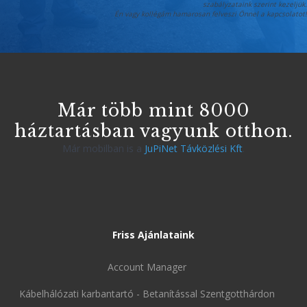
szabályzataink szerint kezeljük.
Én vagy kollégám hamarosan felveszi Önnel a kapcsolatot!
Már több mint 8000
háztartásban vagyunk otthon.
Már mobilban is a
JuPiNet Távközlési Kft
.
Friss Ajánlataink
Account Manager
Kábelhálózati karbantartó - Betanítással Szentgotthárdon